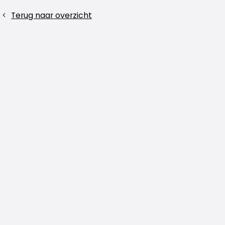
Deel
Terug naar overzicht
dit
bericht