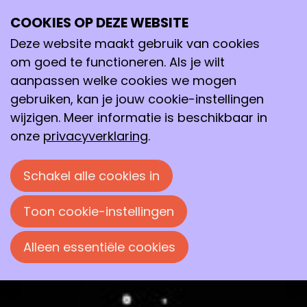
Nieuwe medicijnen ontwikkelen met een
COOKIES OP DEZE WEBSITE
virtuele microscoop
Deze website maakt gebruik van cookies
om goed te functioneren. Als je wilt
Willem Jespers bestudeert de ‘dans’ van G-
aanpassen welke cookies we mogen
eiwitten met een virtuele microscoop.
gebruiken, kan je jouw cookie-instellingen
wijzigen. Meer informatie is beschikbaar in
Frans Koeman
onze
privacyverklaring
.
28 april 2026 om 09:00
Schakel alle cookies in
Toon cookie-instellingen
Alleen essentiële cookies